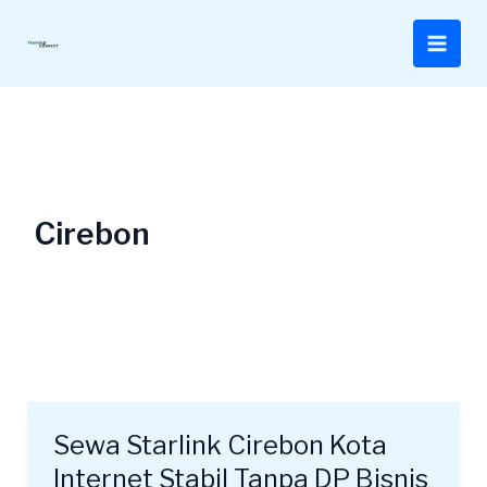
Lewati
ke
konten
Cirebon
Sewa Starlink Cirebon Kota
Sewa
Starlink
Internet Stabil Tanpa DP Bisnis