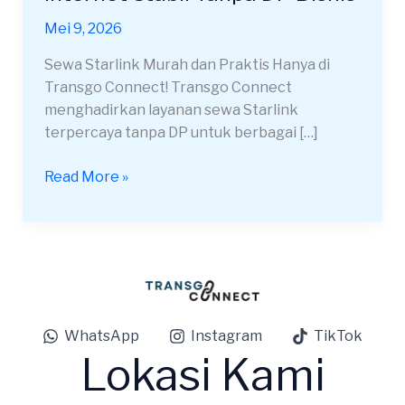
Cirebon
Mei 9, 2026
Kota
Internet
Sewa Starlink Murah dan Praktis Hanya di
Stabil
Transgo Connect! Transgo Connect
Tanpa
menghadirkan layanan sewa Starlink
DP
terpercaya tanpa DP untuk berbagai […]
Bisnis
Read More »
WhatsApp
Instagram
TikTok
Lokasi Kami