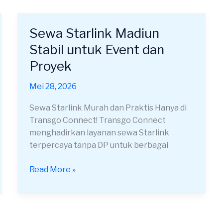
Sewa Starlink Madiun
Sewa
Starlink
Stabil untuk Event dan
Madiun
Proyek
Stabil
untuk
Mei 28, 2026
Event
dan
Sewa Starlink Murah dan Praktis Hanya di
Proyek
Transgo Connect! Transgo Connect
menghadirkan layanan sewa Starlink
terpercaya tanpa DP untuk berbagai
Read More »