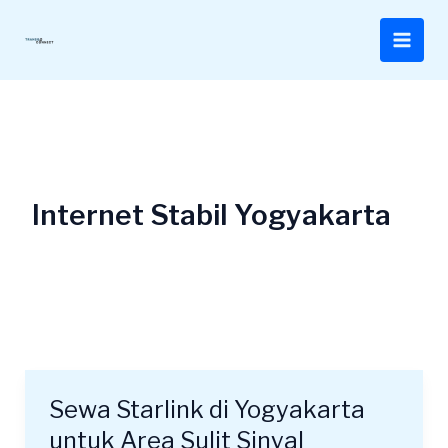
Lewati
ke
konten
Internet Stabil Yogyakarta
Sewa Starlink di Yogyakarta
Sewa
Starlink
untuk Area Sulit Sinyal