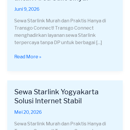
di
Juni 9, 2026
Yogyakarta
untuk
Sewa Starlink Murah dan Praktis Hanya di
Area
Transgo Connect! Transgo Connect
Sulit
menghadirkan layanan sewa Starlink
Sinyal
terpercaya tanpa DP untuk berbagai […]
Read More »
Sewa Starlink Yogyakarta
Sewa
Starlink
Solusi Internet Stabil
Yogyakarta
Mei 20, 2026
Solusi
Internet
Sewa Starlink Murah dan Praktis Hanya di
Stabil