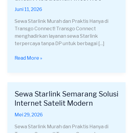
Kota
Juni 11, 2026
Surabaya
untuk
Sewa Starlink Murah dan Praktis Hanya di
Kebutuhan
Transgo Connect! Transgo Connect
Internet
menghadirkan layanan sewa Starlink
terpercaya tanpa DP untuk berbagai […]
Read More »
Sewa Starlink Semarang Solusi
Sewa
Starlink
Internet Satelit Modern
Semarang
Mei 29, 2026
Solusi
Internet
Sewa Starlink Murah dan Praktis Hanya di
Satelit