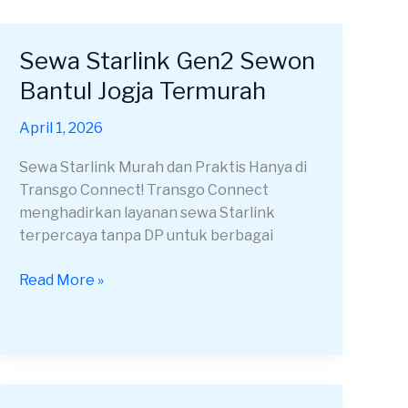
Sewa Starlink Gen2 Sewon
Sewa
Starlink
Bantul Jogja Termurah
Gen2
Sewon
April 1, 2026
Bantul
Sewa Starlink Murah dan Praktis Hanya di
Jogja
Transgo Connect! Transgo Connect
Termurah
menghadirkan layanan sewa Starlink
terpercaya tanpa DP untuk berbagai
Read More »