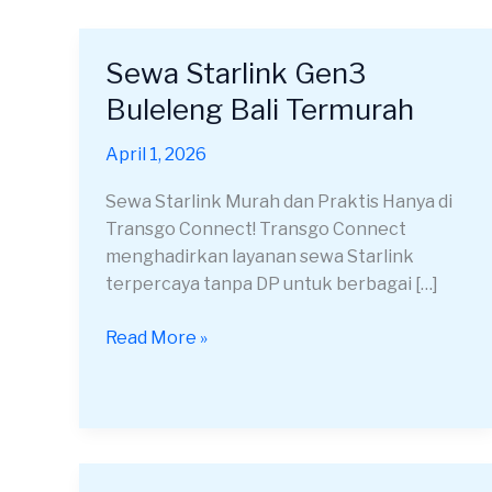
Sewa Starlink Gen3
Sewa
Starlink
Buleleng Bali Termurah
Gen3
Buleleng
April 1, 2026
Bali
Sewa Starlink Murah dan Praktis Hanya di
Termurah
Transgo Connect! Transgo Connect
menghadirkan layanan sewa Starlink
terpercaya tanpa DP untuk berbagai […]
Read More »