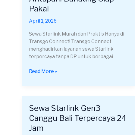
Orbit
Pakai
Antapani
Bandung
April 1, 2026
Siap
Pakai
Sewa Starlink Murah dan Praktis Hanya di
Transgo Connect! Transgo Connect
menghadirkan layanan sewa Starlink
terpercaya tanpa DP untuk berbagai
Read More »
Sewa Starlink Gen3
Sewa
Starlink
Canggu Bali Terpercaya 24
Gen3
Jam
Canggu