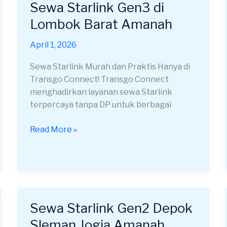
Sewa Starlink Gen3 di
Sewa
Starlink
Lombok Barat Amanah
Gen3
di
April 1, 2026
Lombok
Sewa Starlink Murah dan Praktis Hanya di
Barat
Transgo Connect! Transgo Connect
Amanah
menghadirkan layanan sewa Starlink
terpercaya tanpa DP untuk berbagai
Read More »
Sewa Starlink Gen2 Depok
Sewa
Starlink
Sleman Jogja Amanah