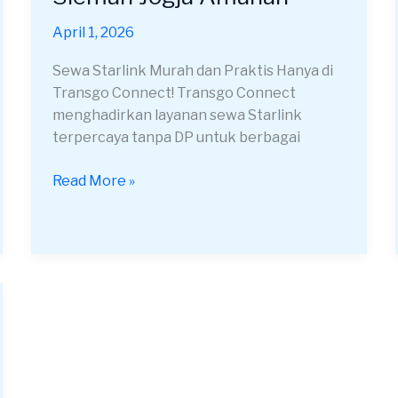
Gen2
Depok
April 1, 2026
Sleman
Sewa Starlink Murah dan Praktis Hanya di
Jogja
Transgo Connect! Transgo Connect
Amanah
menghadirkan layanan sewa Starlink
terpercaya tanpa DP untuk berbagai
Read More »