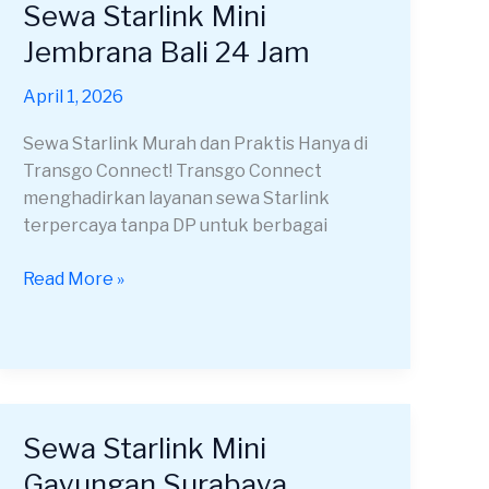
Sewa Starlink Mini
Sewa
Starlink
Jembrana Bali 24 Jam
Mini
Jembrana
April 1, 2026
Bali
Sewa Starlink Murah dan Praktis Hanya di
24
Transgo Connect! Transgo Connect
Jam
menghadirkan layanan sewa Starlink
terpercaya tanpa DP untuk berbagai
Read More »
Sewa Starlink Mini
Sewa
Starlink
Gayungan Surabaya