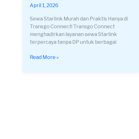
Bali
April 1, 2026
Terpercaya
24
Sewa Starlink Murah dan Praktis Hanya di
Jam
Transgo Connect! Transgo Connect
menghadirkan layanan sewa Starlink
terpercaya tanpa DP untuk berbagai
Read More »