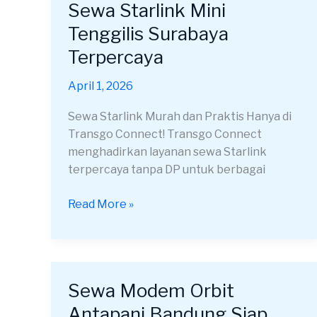
Sewa Starlink Mini
Sewa
Starlink
Tenggilis Surabaya
Mini
Terpercaya
Tenggilis
Surabaya
April 1, 2026
Terpercaya
Sewa Starlink Murah dan Praktis Hanya di
Transgo Connect! Transgo Connect
menghadirkan layanan sewa Starlink
terpercaya tanpa DP untuk berbagai
Read More »
Sewa Modem Orbit
Sewa
Modem
Antapani Bandung Siap