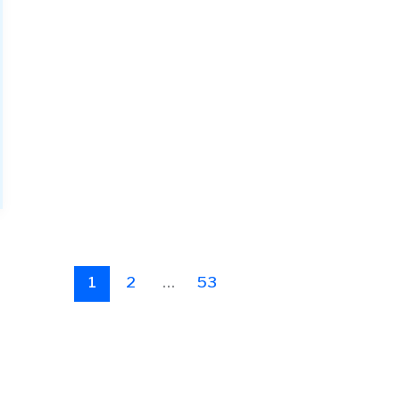
1
2
…
53