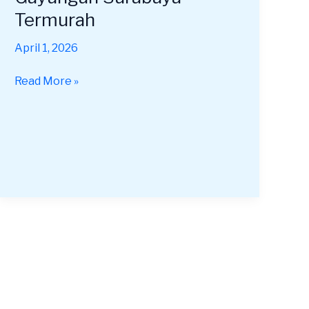
Mini
Termurah
Gayungan
Surabaya
April 1, 2026
Termurah
Read More »