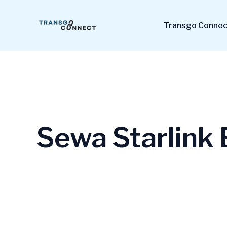
Lewati
ke
Transgo Connect
konten
Sewa Starlink 