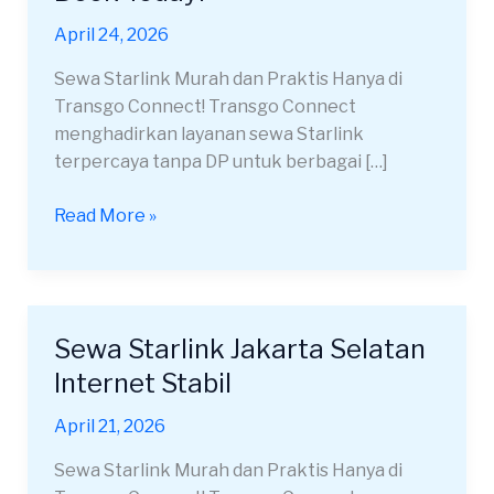
Area
April 24, 2026
3T
Stabil
Sewa Starlink Murah dan Praktis Hanya di
–
Transgo Connect! Transgo Connect
Book
menghadirkan layanan sewa Starlink
Today!
terpercaya tanpa DP untuk berbagai […]
Read More »
Sewa Starlink Jakarta Selatan
Sewa
Starlink
Internet Stabil
Jakarta
April 21, 2026
Selatan
Internet
Sewa Starlink Murah dan Praktis Hanya di
Stabil