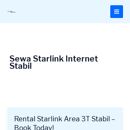
Lewati
ke
konten
Sewa Starlink Internet
Stabil
Rental Starlink Area 3T Stabil –
Rental
Starlink
Book Today!