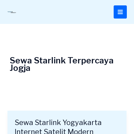
Lewati
ke
konten
Sewa Starlink Terpercaya
Jogja
Sewa Starlink Yogyakarta
Sewa
Starlink
Internet Satelit Modern