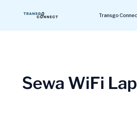
Lewati
ke
Transgo Connect
konten
Sewa WiFi La