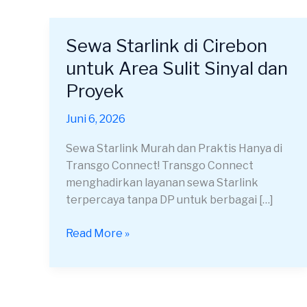
Sewa Starlink di Cirebon
Sewa
Starlink
untuk Area Sulit Sinyal dan
di
Proyek
Cirebon
untuk
Juni 6, 2026
Area
Sulit
Sewa Starlink Murah dan Praktis Hanya di
Sinyal
Transgo Connect! Transgo Connect
dan
menghadirkan layanan sewa Starlink
Proyek
terpercaya tanpa DP untuk berbagai […]
Read More »