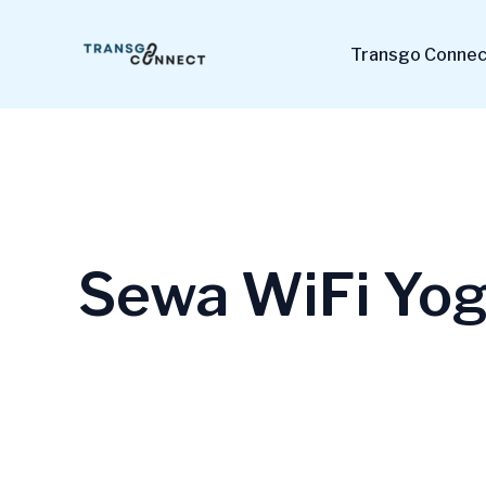
Lewati
ke
Transgo Connect
konten
Sewa WiFi Yog