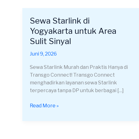
Sewa Starlink di
Sewa
Starlink
Yogyakarta untuk Area
di
Sulit Sinyal
Yogyakarta
untuk
Juni 9, 2026
Area
Sulit
Sewa Starlink Murah dan Praktis Hanya di
Sinyal
Transgo Connect! Transgo Connect
menghadirkan layanan sewa Starlink
terpercaya tanpa DP untuk berbagai […]
Read More »