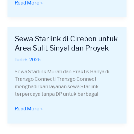
Read More »
Sewa Starlink di Cirebon untuk
Sewa
Starlink
Area Sulit Sinyal dan Proyek
di
Juni 6, 2026
Cirebon
untuk
Sewa Starlink Murah dan Praktis Hanya di
Area
Transgo Connect! Transgo Connect
Sulit
menghadirkan layanan sewa Starlink
Sinyal
terpercaya tanpa DP untuk berbagai
dan
Proyek
Read More »