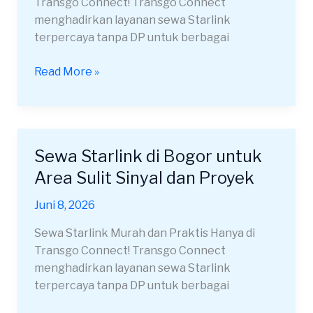
Transgo Connect! Transgo Connect
Sulit
menghadirkan layanan sewa Starlink
Sinyal
terpercaya tanpa DP untuk berbagai
Read More »
Sewa Starlink di Bogor untuk
Sewa
Starlink
Area Sulit Sinyal dan Proyek
di
Juni 8, 2026
Bogor
untuk
Sewa Starlink Murah dan Praktis Hanya di
Area
Transgo Connect! Transgo Connect
Sulit
menghadirkan layanan sewa Starlink
Sinyal
terpercaya tanpa DP untuk berbagai
dan
Proyek