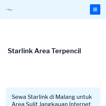
Lewati
ke
konten
Starlink Area Terpencil
Sewa Starlink di Malang untuk
Sewa
Starlink
Area Sulit Jangkauan Internet