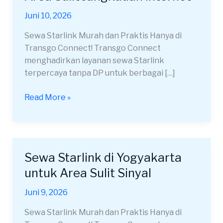
di
Juni 10, 2026
Malang
untuk
Sewa Starlink Murah dan Praktis Hanya di
Area
Transgo Connect! Transgo Connect
Sulit
menghadirkan layanan sewa Starlink
Jangkauan
terpercaya tanpa DP untuk berbagai […]
Internet
Read More »
Sewa Starlink di Yogyakarta
Sewa
Starlink
untuk Area Sulit Sinyal
di
Juni 9, 2026
Yogyakarta
untuk
Sewa Starlink Murah dan Praktis Hanya di
Area