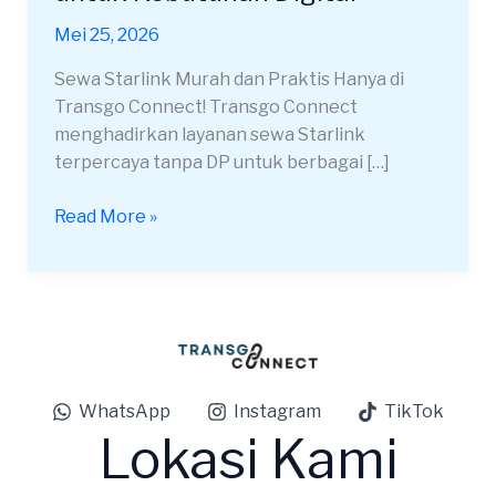
Jember
Mei 25, 2026
Andal
untuk
Sewa Starlink Murah dan Praktis Hanya di
Kebutuhan
Transgo Connect! Transgo Connect
Digital
menghadirkan layanan sewa Starlink
terpercaya tanpa DP untuk berbagai […]
Read More »
WhatsApp
Instagram
TikTok
Lokasi Kami