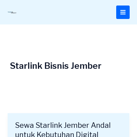
Lewati
ke
konten
Starlink Bisnis Jember
Sewa Starlink Jember Andal
Sewa
Starlink
untuk Kebutuhan Digital