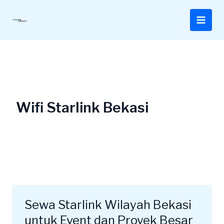
Lewati
ke
konten
Wifi Starlink Bekasi
Sewa Starlink Wilayah Bekasi
Sewa
Starlink
untuk Event dan Proyek Besar