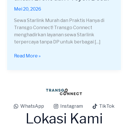
Wilayah
Mei 20, 2026
Bekasi
untuk
Sewa Starlink Murah dan Praktis Hanya di
Event
Transgo Connect! Transgo Connect
dan
menghadirkan layanan sewa Starlink
Proyek
terpercaya tanpa DP untuk berbagai […]
Besar
Read More »
WhatsApp
Instagram
TikTok
Lokasi Kami