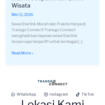
Yogyakarta
Wisata
Internet
Cepat
Mei 11, 2026
untuk
Sewa Starlink Murah dan Praktis Hanya di
Event
Transgo Connect! Transgo Connect
Wisata
menghadirkan layanan sewa Starlink
terpercaya tanpa DP untuk berbagai […]
Read More »
WhatsApp
Instagram
TikTok
Lokasi Kami