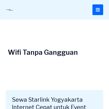
Lewati
ke
konten
Wifi Tanpa Gangguan
Sewa Starlink Yogyakarta
Sewa
Starlink
Internet Cepat untuk Event