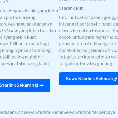
Gen 3
Starlink Mini
baru dengan desain yang lebih
an performa yang
Internet satelit dalam gengg
kan. Keunggulan utamanya
ini sangat portabel, ringan, d
ld of view
yang lebih luas dan
masuk ke dalam tas ransel. S
-Fi yang lebih kuat
cocok untuk para
digital nom
nya. Pilihan terbaik bagi
pendaki, atau Anda yang seri
g menginginkan teknologi
melakukan perjalanan
off-ro
atelit paling mutakhir
tetap butuh koneksi internet 
oses instalasi yang lebih
tengah hutan atau gunung.
Sewa Starlink Sekarang!
Starlink Sekarang!
sediaan unit sewa Starlink kami! Sewa Starlink terpercaya