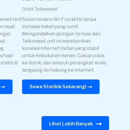
Orbit Telkomsel
aman! Unit
Solusi modem Wi-Fi praktis tanpa
an muat
instalasi kabel yang rumit.
angat
Mengandalkan jaringan terluas dari
ad
,
Telkomsel, unit ini memberikan
ng
koneksi internet instan yang stabil
ad
tapi
untuk kebutuhan harian. Cukup colok
stabil di
ke listrik, dan seluruh perangkat Anda
langsung terhubung ke internet.
Sewa Starlink Sekarang!
Lihat Lebih Banyak