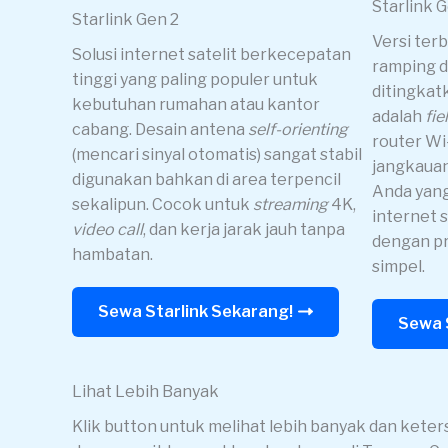
Starlink 
Starlink Gen 2
Versi ter
Solusi internet satelit berkecepatan
ramping d
tinggi yang paling populer untuk
ditingkat
kebutuhan rumahan atau kantor
adalah
fie
cabang. Desain antena
self-orienting
router Wi
(mencari sinyal otomatis) sangat stabil
jangkauan
digunakan bahkan di area terpencil
Anda yan
sekalipun. Cocok untuk
streaming
4K,
internet s
video call
, dan kerja jarak jauh tanpa
dengan pr
hambatan.
simpel.
Sewa Starlink Sekarang!
Sewa 
Lihat Lebih Banyak
Klik button untuk melihat lebih banyak dan keter