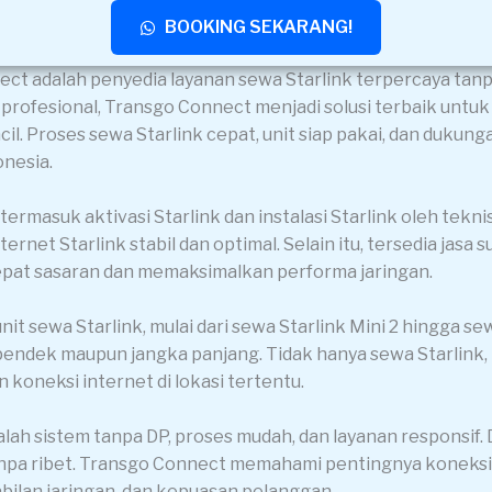
BOOKING SEKARANG!
ct adalah penyedia layanan sewa Starlink terpercaya tanp
 profesional, Transgo Connect menjadi solusi terbaik untuk
ncil. Proses sewa Starlink cepat, unit siap pakai, dan duk
onesia.
ermasuk aktivasi Starlink dan instalasi Starlink oleh tekn
ernet Starlink stabil dan optimal. Selain itu, tersedia jasa 
tepat sasaran dan memaksimalkan performa jaringan.
t sewa Starlink, mulai dari sewa Starlink Mini 2 hingga se
a pendek maupun jangka panjang. Tidak hanya sewa Starli
koneksi internet di lokasi tertentu.
lah sistem tanpa DP, proses mudah, dan layanan responsif.
pa ribet. Transgo Connect memahami pentingnya koneksi i
abilan jaringan, dan kepuasan pelanggan.