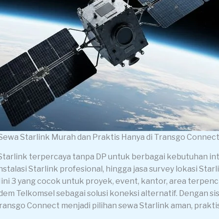
Sewa Starlink Murah dan Praktis Hanya di Transgo Connect
rlink terpercaya tanpa DP untuk berbagai kebutuhan inter
talasi Starlink profesional, hingga jasa survey lokasi Sta
ini 3 yang cocok untuk proyek, event, kantor, area terpenci
Telkomsel sebagai solusi koneksi alternatif. Dengan sist
Transgo Connect menjadi pilihan sewa Starlink aman, praktis