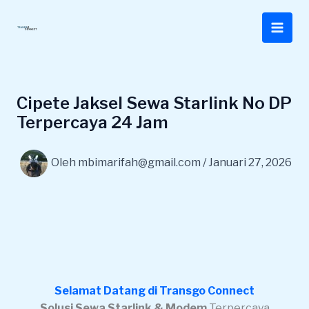
Lewati
ke
konten
Cipete Jaksel Sewa Starlink No DP
Terpercaya 24 Jam
Oleh
mbimarifah@gmail.com
/
Januari 27, 2026
Selamat Datang di Transgo Connect
Solusi Sewa Starlink & Modem
Terpercaya