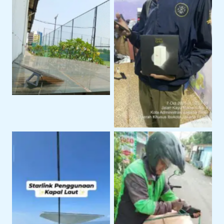
starlink mini
orbit
di laut
pengiriman starlink