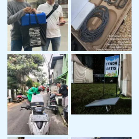
serah terima jakarta
starlink
timur
event outdoor
pengiriman starlink