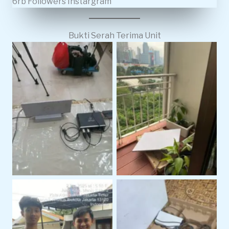
6rb Followers Instargram
Bukti Serah Terima Unit
starlink gen 3
starlink