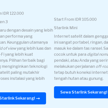
m IDR 122.000
Start From IDR 105.000
Gen 3
Starlink Mini
baru dengan desain yang lebih
an performa yang
Internet satelit dalam gengg
kan. Keunggulan utamanya
ini sangat portabel, ringan, d
ld of view
yang lebih luas dan
masuk ke dalam tas ransel. S
-Fi yang lebih kuat
cocok untuk para
digital nom
nya. Pilihan terbaik bagi
pendaki, atau Anda yang seri
g menginginkan teknologi
melakukan perjalanan
off-ro
atelit paling mutakhir
tetap butuh koneksi internet 
oses instalasi yang lebih
tengah hutan atau gunung.
Sewa Starlink Sekarang!
Starlink Sekarang!