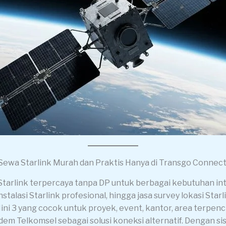
Sewa Starlink Murah dan Praktis Hanya di Transgo Connect
rlink terpercaya tanpa DP untuk berbagai kebutuhan inter
talasi Starlink profesional, hingga jasa survey lokasi Sta
ini 3 yang cocok untuk proyek, event, kantor, area terpenci
Telkomsel sebagai solusi koneksi alternatif. Dengan sist