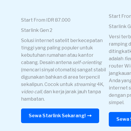
Start Fro
Start From IDR 87.000
Starlink 
Starlink Gen 2
Versi ter
Solusi internet satelit berkecepatan
ramping d
tinggi yang paling populer untuk
ditingkat
kebutuhan rumahan atau kantor
adalah
fie
cabang. Desain antena
self-orienting
router Wi
(mencari sinyal otomatis) sangat stabil
jangkauan
digunakan bahkan di area terpencil
Anda yan
sekalipun. Cocok untuk
streaming
4K,
internet s
video call
, dan kerja jarak jauh tanpa
dengan pr
hambatan.
simpel.
Sewa Starlink Sekarang!
Sewa 