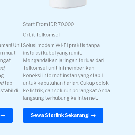
Start From IDR 70.000
Orbit Telkomsel
aman! Unit
Solusi modem Wi-Fi praktis tanpa
an muat
instalasi kabel yang rumit.
angat
Mengandalkan jaringan terluas dari
ad
,
Telkomsel, unit ini memberikan
ng
koneksi internet instan yang stabil
ad
tapi
untuk kebutuhan harian. Cukup colok
stabil di
ke listrik, dan seluruh perangkat Anda
langsung terhubung ke internet.
Sewa Starlink Sekarang!