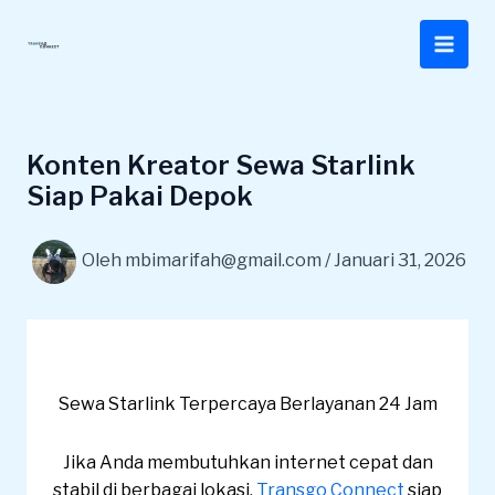
Lewati
ke
konten
Konten Kreator Sewa Starlink
Siap Pakai Depok
Oleh
mbimarifah@gmail.com
/
Januari 31, 2026
Sewa Starlink Terpercaya Berlayanan 24 Jam
Jika Anda membutuhkan internet cepat dan
stabil di berbagai lokasi,
Transgo Connect
siap