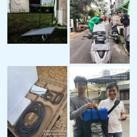
Event Outdoor
Pengiriman Starlink
Serah Terima Jakarta
Starlink
Timur