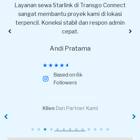
t
Pelayanan sewa Starlink-nya profesional,
pemasangan cepat, dan internet langsung
bisa dipakai tanpa kendala.
Rina Wulandari
5 Stars On Google Maps
★
★
★
★
★
Based on 6k
Followers​
Klien
Dan Partner Kami
pt pola kreasi
xyg
nusantara