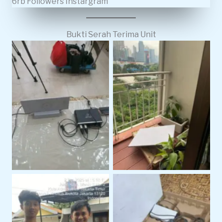
6rb Followers Instargram
Bukti Serah Terima Unit
starlink gen 3
starlink