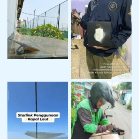
starlink mini
orbit
di laut
pengiriman starlink