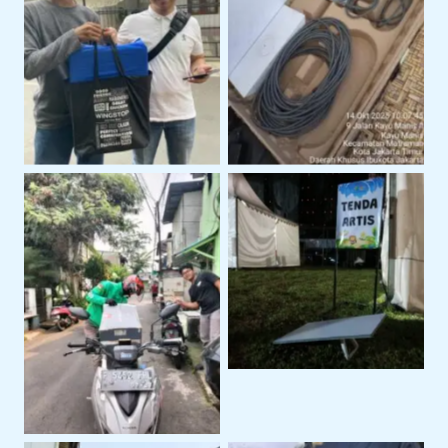
serah terima jakarta
starlink
timur
event outdoor
pengiriman starlink