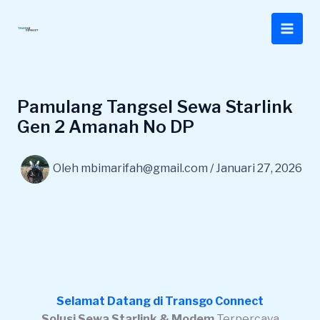
Lewati
ke
konten
Pamulang Tangsel Sewa Starlink
Gen 2 Amanah No DP
Oleh
mbimarifah@gmail.com
/
Januari 27, 2026
Selamat Datang di Transgo Connect
Solusi Sewa Starlink & Modem
Terpercaya