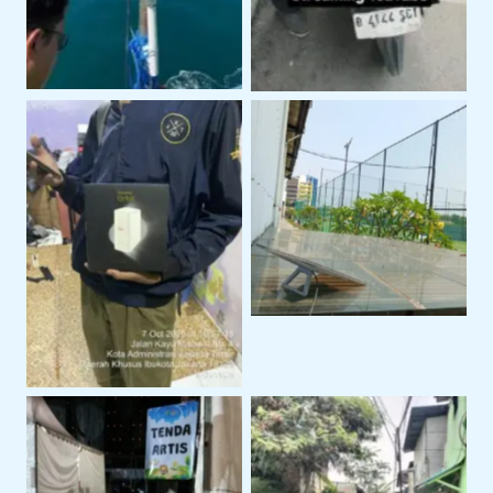
Sewa Starlink Mini
Untuk Kebutuhan
Internet Alternatif
Internet Portable
Dengan Sewa Modem
Orbit
Penggunaan Untuk