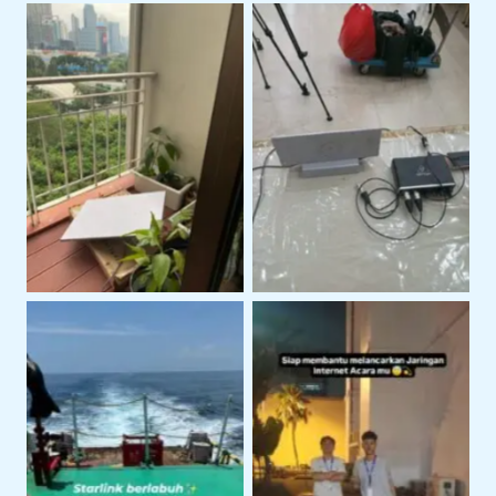
Layanan Support
Instalasi Starlink Gen 3
Teknis Starlink di
Untuk Koneksi Internet
Lokasi Klien
Area Terbuka
Penggunaan Starlink
Penggunaan Starlink di
Untuk Kegiatan