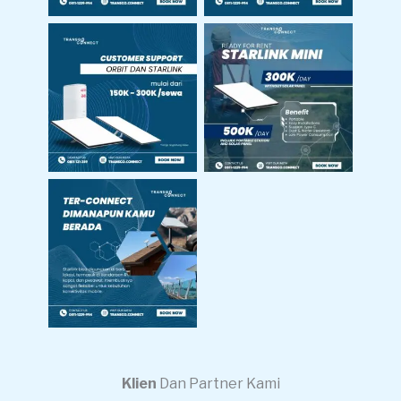
Customer Support
Harga Sewa
Sewa Starlink &
Starlink Mini
Orbit
Bisa Internetan
Dimana Pun Kamu
Berada
Klien
Dan Partner Kami