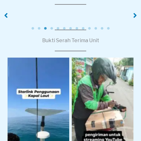
PT Pola Kreasi
PT. XINYI
Nusantara
Bukti Serah Terima Unit
Pengiriman Starlink
Starlink Untuk
Untuk Live Streaming
Operasional Pelayaran
dan Produksi Konten