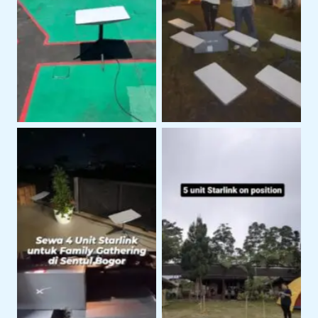
Area Perairan
Lapangan
Dukungan Internet
Internet Stabil Untuk
Untuk Acara Family
Event dan Aktivitas
Gathering
Outdoor