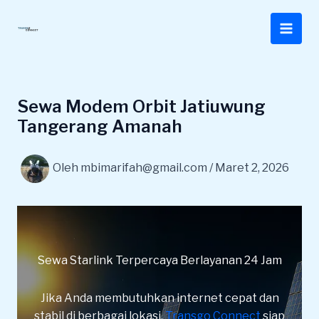
Lewati
ke
konten
Sewa Modem Orbit Jatiuwung
Tangerang Amanah
Oleh
mbimarifah@gmail.com
/
Maret 2, 2026
Sewa Starlink Terpercaya Berlayanan 24 Jam
Jika Anda membutuhkan internet cepat dan
stabil di berbagai lokasi,
Transgo Connect
siap