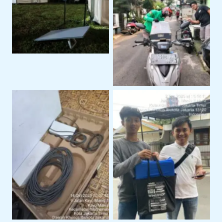
Event Outdoor
Pengiriman Perangkat
ke Lokasi Proyek Klien
Perangkat Starlink
Serah Terima Sewa
Siap Pakai Untuk
Starlink Di Area
Operasional
Jakarta Timur