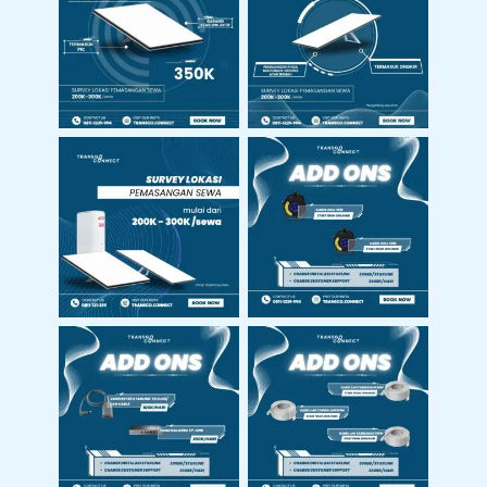
Jasa Aktivasi
Jasa Instalasi
Starlink
Starlink
Survey Lokasi
Pemasangan
Harga Add Ons
Starlink
Harga Add Ons
Harga Add Ons