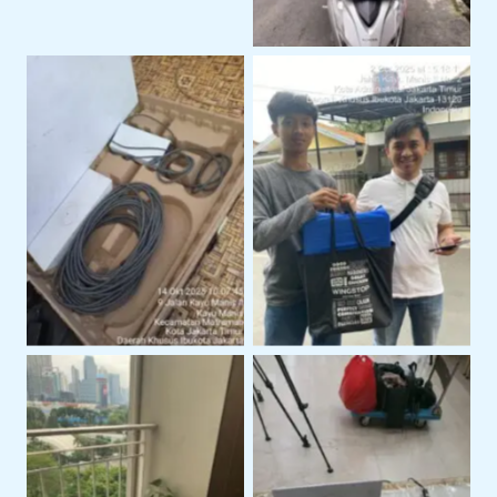
Perangkat Starlink
Serah Terima Sewa
Siap Pakai Untuk
Starlink Di Area
Operasional
Jakarta Timur
Layanan Support
Instalasi Starlink Gen 3