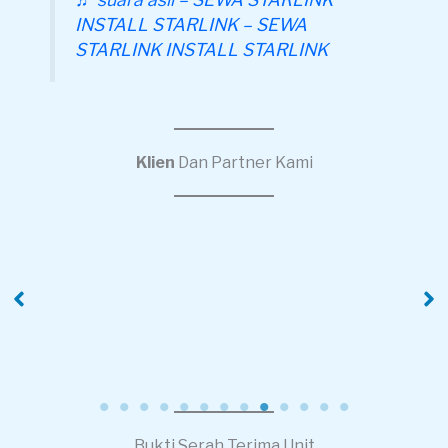
INSTALL STARLINK – SEWA
STARLINK INSTALL STARLINK
Klien
Dan Partner Kami
PT Ruang Raya
PT Alamuimas
Indonesia
Distribusi Indonesia
Bukti Serah Terima Unit