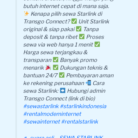
butuh internet cepat di mana saja.
Kenapa pilih sewa Starlink di
Transgo Connect?
Unit Starlink
original & siap pakai
Tanpa
deposit & tanpa ribet
Proses
sewa via web hanya 1 menit
Harga sewa terjangkau &
transparan
Banyak promo
menarik
Dukungan teknis &
bantuan 24/7
Pembayaran aman
ke rekening perusahaan
Cara
sewa Starlink:
Hubungi admin
Transgo Connect (link di bio)
#sewastarlink
#starlinkindonesia
#rentalmodeminternet
#sewainternet
#rentalstarlink
♬ suara asli – SEWA STARLINK