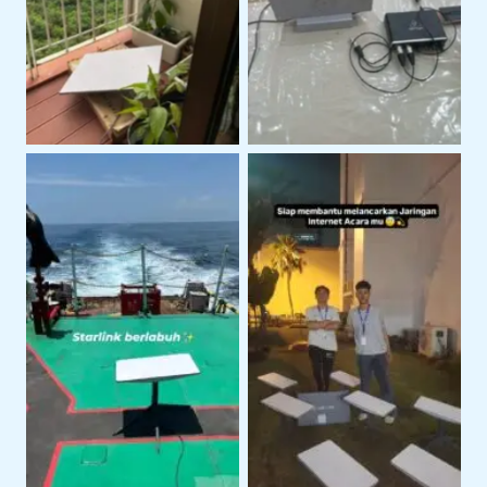
Teknis Starlink di
Untuk Koneksi Internet
Lokasi Klien
Area Terbuka
Penggunaan Starlink
Penggunaan Starlink di
Untuk Kegiatan
Area Perairan
Lapangan