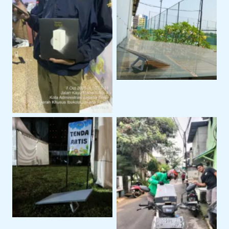
Sewa Starlink Mini
Untuk Kebutuhan
Internet Alternatif
Internet Portable
Dengan Sewa Modem
Orbit
Penggunaan Untuk
Event Outdoor
Pengiriman Perangkat
ke Lokasi Proyek Klien