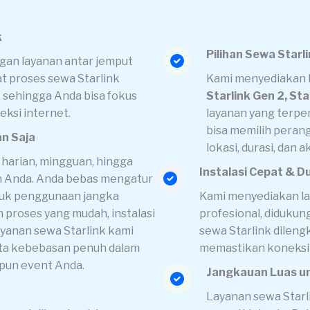
k
Pilihan Sewa Starl
gan layanan antar jemput
t proses sewa Starlink
Kami menyediakan b
t, sehingga Anda bisa fokus
Starlink Gen 2, Sta
eksi internet.
layanan yang terpe
bisa memilih peran
an Saja
lokasi, durasi, dan a
harian, mingguan, hingga
Instalasi Cepat & 
an Anda. Anda bebas mengatur
ntuk penggunaan jangka
Kami menyediakan lay
proses yang mudah, instalasi
profesional, didukun
ayanan sewa Starlink kami
sewa Starlink dileng
rta kebebasan penuh dalam
memastikan koneksi 
upun event Anda.
Jangkauan Luas un
Layanan sewa Starl