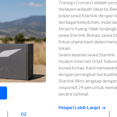
Transgo Connect adalah peny
melayani wilayah Jakarta, Be
solusi sewa Starlink dengan ko
berbagai kebutuhan, mulai dar
terpencil yang tidak terjangk
sewa Starlink Bekasi, sewa St
fokus utama kami dalam menye
lokasi.
Selain layanan sewa Starlin
modem internet Orbit Telkoms
konektivitas. Kami menawark
dengan perangkat berkualitas 
Starlink Mini, lengkap dengan
responsif 24 jam untuk mema
g
secara optimal.
Pelajari Lebih Lanjut
02