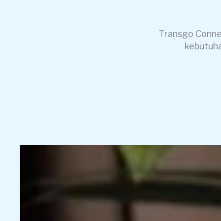
Transgo Conne
kebutuha