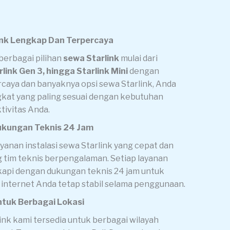
ink Lengkap
Dan Terpercaya
erbagai pilihan
sewa Starlink
mulai dari
rlink Gen 3, hingga Starlink Mini
dengan
rcaya dan banyaknya opsi sewa Starlink, Anda
gkat yang paling sesuai dengan kebutuhan
ktivitas Anda.
Dukungan Teknis 24 Jam
anan instalasi sewa Starlink yang cepat dan
g tim teknis berpengalaman. Setiap layanan
kapi dengan dukungan teknis 24 jam untuk
internet Anda tetap stabil selama penggunaan.
tuk Berbagai Lokasi
ink kami tersedia untuk berbagai wilayah