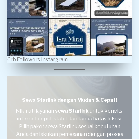
6rb Followers Instargram
Sewa Starlink dengan Mudah & Cepat!
Nikmati layanan
sewa Starlink
untuk koneksi
internet cepat, stabil, dan tanpa batas lokasi.
Pilih paket sewa Starlink sesuai kebutuhan
Anda dan lakukan pemesanan dengan proses