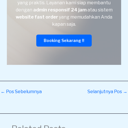
yang praktis. Layanan kami siap membantu
dengan
admin responsif 24 jam
atau sistem
website fast order
yang memudahkan Anda
kapan saja.
Booking Sekarang !!
←
Pos Sebelumnya
Selanjutnya Pos
→