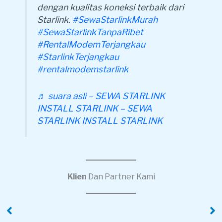
dengan kualitas koneksi terbaik dari
Starlink.
#SewaStarlinkMurah
#SewaStarlinkTanpaRibet
#RentalModemTerjangkau
#StarlinkTerjangkau
#rentalmodemstarlink
♬ suara asli – SEWA STARLINK
INSTALL STARLINK – SEWA
STARLINK INSTALL STARLINK
Klien
Dan Partner Kami
PT Pola Kreasi
PT. XINYI
Nusantara