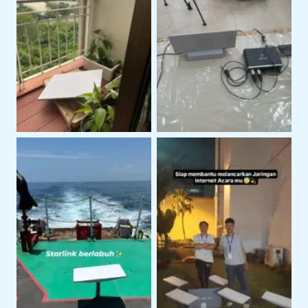
Layanan Support
Instalasi Starlink Gen 3
Teknis Starlink di
Untuk Koneksi Internet
Lokasi Klien
Area Terbuka
Penggunaan Starlink
Penggunaan Starlink di
Untuk Kegiatan
Area Perairan
Lapangan