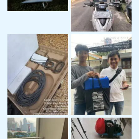
Perangkat Starlink
Serah Terima Sewa
Siap Pakai Untuk
Starlink Di Area
Operasional
Jakarta Timur