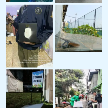
Sewa Starlink Mini
Untuk Kebutuhan
Internet Alternatif
Internet Portable
Dengan Sewa Modem
Orbit
Penggunaan Untuk
Event Outdoor
Pengiriman Perangkat
ke Lokasi Proyek Klien