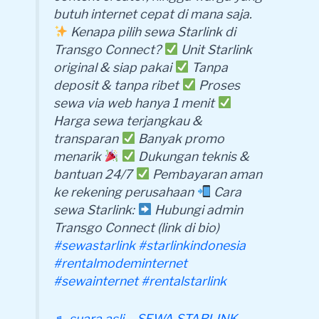
butuh internet cepat di mana saja.
Kenapa pilih sewa Starlink di
Transgo Connect?
Unit Starlink
original & siap pakai
Tanpa
deposit & tanpa ribet
Proses
sewa via web hanya 1 menit
Harga sewa terjangkau &
transparan
Banyak promo
menarik
Dukungan teknis &
bantuan 24/7
Pembayaran aman
ke rekening perusahaan
Cara
sewa Starlink:
Hubungi admin
Transgo Connect (link di bio)
#sewastarlink
#starlinkindonesia
#rentalmodeminternet
#sewainternet
#rentalstarlink
♬ suara asli – SEWA STARLINK