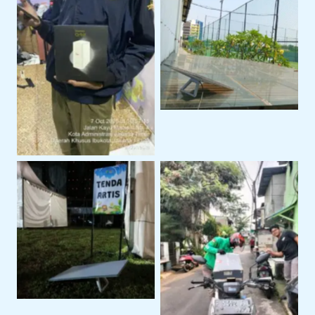
Sewa Starlink Mini
Untuk Kebutuhan
Internet Alternatif
Internet Portable
Dengan Sewa Modem
Orbit
Penggunaan Untuk
Event Outdoor
Pengiriman Perangkat
ke Lokasi Proyek Klien