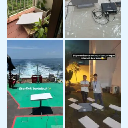
Teknis Starlink di
Untuk Koneksi Internet
Lokasi Klien
Area Terbuka
Penggunaan Starlink
Penggunaan Starlink di
Untuk Kegiatan
Area Perairan
Lapangan