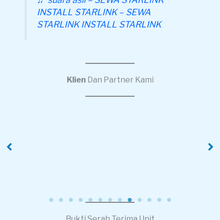
INSTALL STARLINK – SEWA
STARLINK INSTALL STARLINK
Klien
Dan Partner Kami
PT Ruang Raya
PT Alamuimas
Indonesia
Distribusi Indonesia
Bukti Serah Terima Unit