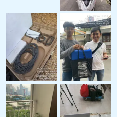
Perangkat Starlink
Serah Terima Sewa
Siap Pakai Untuk
Starlink Di Area
Operasional
Jakarta Timur
Layanan Support
Instalasi Starlink Gen 3