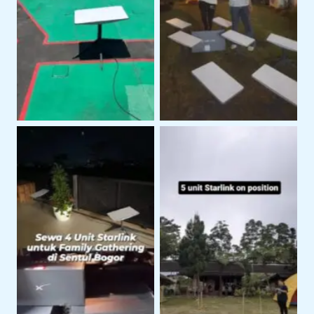
Area Perairan
Lapangan
Dukungan Internet
Internet Stabil Untuk
Untuk Acara Family
Event dan Aktivitas
Gathering
Outdoor