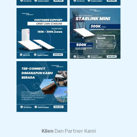
Customer Support
Harga Sewa
Sewa Starlink &
Starlink Mini
Orbit
Bisa Internetan
Dimana Pun Kamu
Berada
Klien
Dan Partner Kami