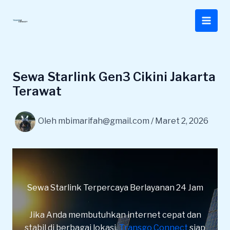
Lewati
ke
konten
Sewa Starlink Gen3 Cikini Jakarta
Terawat
Oleh
mbimarifah@gmail.com
/
Maret 2, 2026
Sewa Starlink Terpercaya Berlayanan 24 Jam
Jika Anda membutuhkan internet cepat dan
stabil di berbagai lokasi,
Transgo Connect
siap