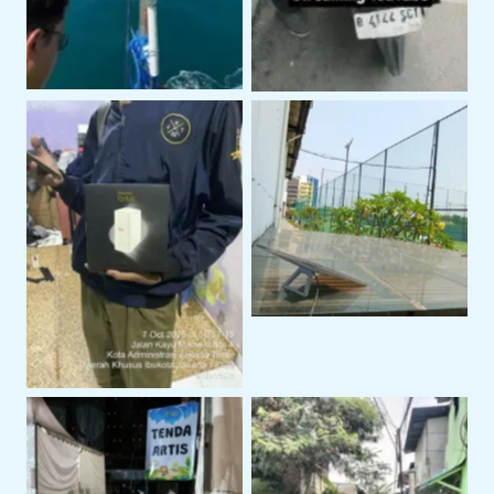
Sewa Starlink Mini
Untuk Kebutuhan
Internet Alternatif
Internet Portable
Dengan Sewa Modem
Orbit
Penggunaan Untuk