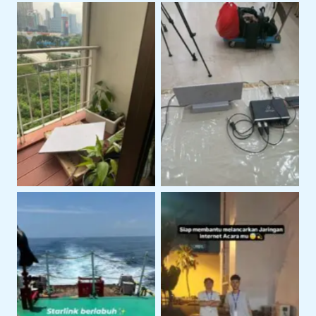
Layanan Support
Instalasi Starlink Gen 3
Teknis Starlink di
Untuk Koneksi Internet
Lokasi Klien
Area Terbuka
Penggunaan Starlink
Penggunaan Starlink di
Untuk Kegiatan