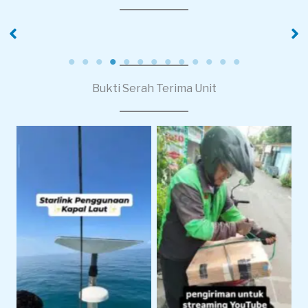
PT Pola Kreasi
PT. XINYI
Nusantara
Bukti Serah Terima Unit
Pengiriman Starlink
Starlink Untuk
Untuk Live Streaming
Operasional Pelayaran
dan Produksi Konten