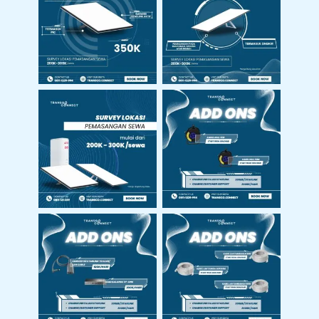
Jasa Aktivasi
Jasa Instalasi
Starlink
Starlink
Survey Lokasi
Pemasangan
Harga Add Ons
Starlink
Harga Add Ons
Harga Add Ons