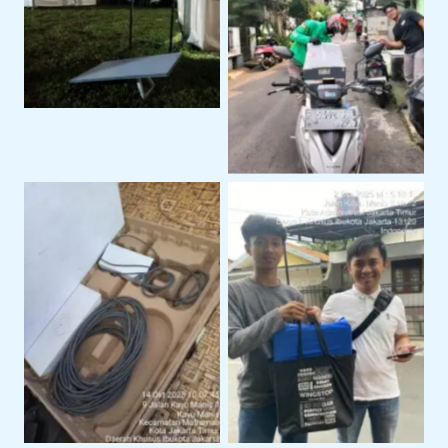
Event Outdoor
Pengiriman Perangkat
ke Lokasi Proyek Klien
Perangkat Starlink
Serah Terima Sewa
Siap Pakai Untuk
Starlink Di Area
Operasional
Jakarta Timur