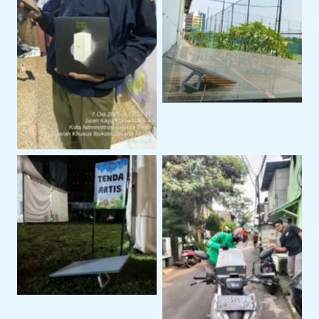
Sewa Starlink Mini
Untuk Kebutuhan
Internet Alternatif
Internet Portable
Dengan Sewa Modem
Orbit
Penggunaan Untuk
Event Outdoor
Pengiriman Perangkat
ke Lokasi Proyek Klien