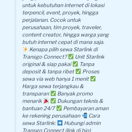
untuk kebutuhan internet di lokasi
terpencil, event, proyek, hingga
perjalanan. Cocok untuk
perusahaan, tim proyek, traveler,
content creator, hingga warga yang
butuh internet cepat di mana saja.
Kenapa pilih sewa Starlink di
Transgo Connect?
Unit Starlink
original & siap pakai
Tanpa
deposit & tanpa ribet
Proses
sewa via web hanya 1 menit
Harga sewa terjangkau &
transparan
Banyak promo
menarik
Dukungan teknis &
bantuan 24/7
Pembayaran aman
ke rekening perusahaan
Cara
sewa Starlink:
Hubungi admin
Transgo Connect (link di bio)