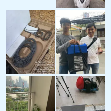
Perangkat Starlink
Serah Terima Sewa
Siap Pakai Untuk
Starlink Di Area
Operasional
Jakarta Timur
Layanan Support
Instalasi Starlink Gen 3
Teknis Starlink di
Untuk Koneksi Internet