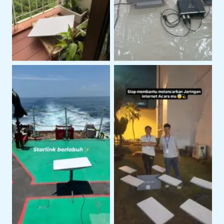
Lokasi Klien
Area Terbuka
Penggunaan Starlink
Penggunaan Starlink di
Untuk Kegiatan
Area Perairan
Lapangan