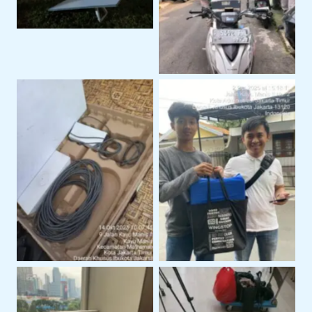
Perangkat Starlink
Serah Terima Sewa
Siap Pakai Untuk
Starlink Di Area
Operasional
Jakarta Timur