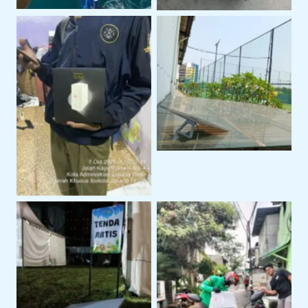
Sewa Starlink Mini
Untuk Kebutuhan
Internet Alternatif
Internet Portable
Dengan Sewa Modem
Orbit
Penggunaan Untuk
Event Outdoor
Pengiriman Perangkat
ke Lokasi Proyek Klien