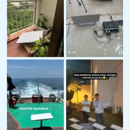
Layanan Support
Instalasi Starlink Gen 3
Teknis Starlink di
Untuk Koneksi Internet
Lokasi Klien
Area Terbuka
Penggunaan Starlink
Penggunaan Starlink di
Untuk Kegiatan
Area Perairan
Lapangan