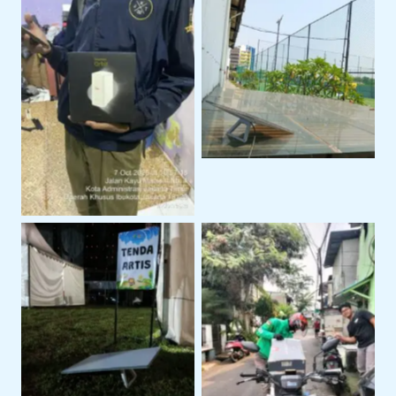
Sewa Starlink Mini
Untuk Kebutuhan
Internet Alternatif
Internet Portable
Dengan Sewa Modem
Orbit
Penggunaan Untuk
Event Outdoor
Pengiriman Perangkat
ke Lokasi Proyek Klien