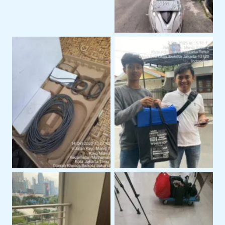
Perangkat Starlink
Serah Terima Sewa
Siap Pakai Untuk
Starlink Di Area
Operasional
Jakarta Timur