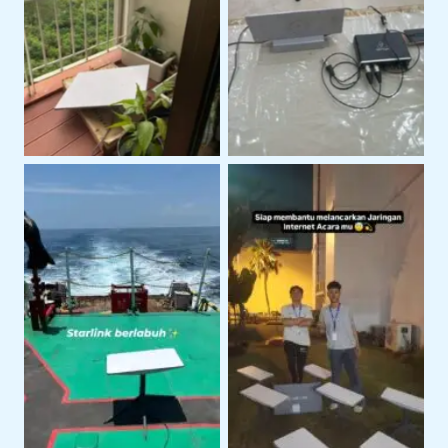
Layanan Support
Instalasi Starlink Gen 3
Teknis Starlink di
Untuk Koneksi Internet
Lokasi Klien
Area Terbuka
Penggunaan Starlink
Penggunaan Starlink di
Untuk Kegiatan
Area Perairan
Lapangan