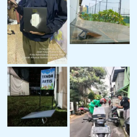
Sewa Starlink Mini
Untuk Kebutuhan
Internet Alternatif
Internet Portable
Dengan Sewa Modem
Orbit
Penggunaan Untuk
Event Outdoor
Pengiriman Perangkat
ke Lokasi Proyek Klien