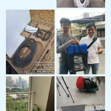
Perangkat Starlink
Serah Terima Sewa
Siap Pakai Untuk
Starlink Di Area
Operasional
Jakarta Timur
Layanan Support
Instalasi Starlink Gen 3
Teknis Starlink di
Untuk Koneksi Internet