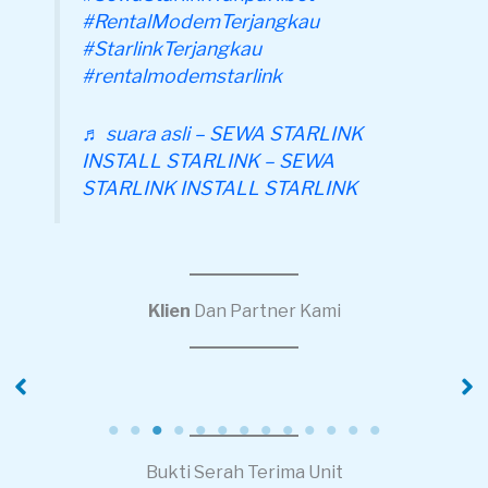
#RentalModemTerjangkau
#StarlinkTerjangkau
#rentalmodemstarlink
♬ suara asli – SEWA STARLINK
INSTALL STARLINK – SEWA
STARLINK INSTALL STARLINK
Klien
Dan Partner Kami
s
PT Pola Kreasi
PT. XINYI
Nusantara
Bukti Serah Terima Unit