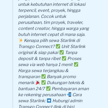
untuk kebutuhan internet di lokasi
terpencil, event, proyek, hingga
perjalanan. Cocok untuk
perusahaan, tim proyek, traveler,
content creator, hingga warga yang
butuh internet cepat di mana saja.
Kenapa pilih sewa Starlink di
Transgo Connect?
Unit Starlink
original & siap pakai
Tanpa
deposit & tanpa ribet
Proses
sewa via web hanya 1 menit
Harga sewa terjangkau &
transparan
Banyak promo
menarik
Dukungan teknis &
bantuan 24/7
Pembayaran aman
ke rekening perusahaan
Cara
sewa Starlink:
Hubungi admin
Transgo Connect (link di bio)