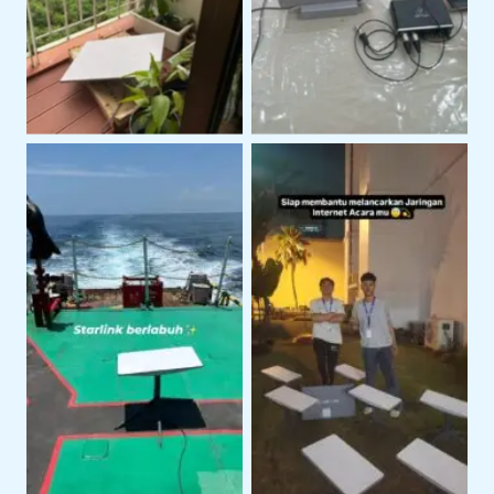
Lokasi Klien
Area Terbuka
Penggunaan Starlink
Penggunaan Starlink di
Untuk Kegiatan
Area Perairan
Lapangan